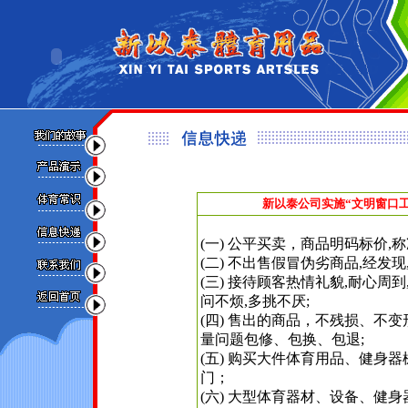
新以泰公司实施“文明窗口
(一) 公平买卖，商品明码标价,称
(二) 不出售假冒伪劣商品,经发
(三) 接待顾客热情礼貌,耐心周
问不烦,多挑不厌;
(四) 售出的商品，不残损、不
量问题包修、包换、包退;
(五) 购买大件体育用品、健身
门；
(六) 大型体育器材、设备、健